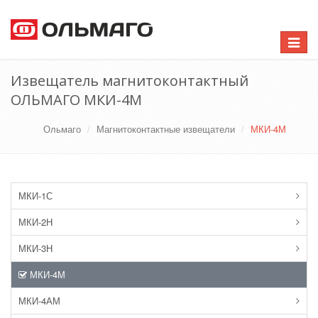
Toggle
navigat
Извещатель магнитоконтактный
ОЛЬМАГО МКИ-4М
Ольмаго
Магнитоконтактные извещатели
МКИ-4М
МКИ-1С
МКИ-2Н
МКИ-3Н
МКИ-4М
МКИ-4АМ